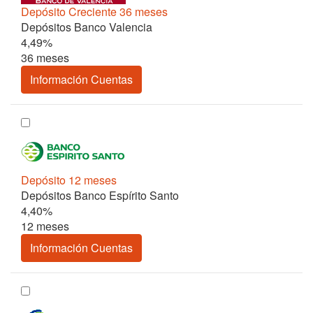
Depósito Creciente 36 meses
Depósitos Banco Valencia
4,49%
36 meses
Información Cuentas
Depósito 12 meses
Depósitos Banco Espírito Santo
4,40%
12 meses
Información Cuentas