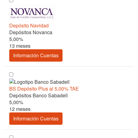
Depósito Navidad
Depósitos Novanca
5,00%
13 meses
Información Cuentas
BS Depósito Plus al 5,00% TAE
Depósitos Banco Sabadell
5,00%
12 meses
Información Cuentas