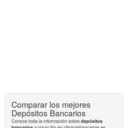
Comparar los mejores
Depósitos Bancarios
Conoce toda la información sobre
depósitos
bancarios
a plazo fijo en oficinasbancarias.es