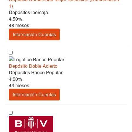
1)
Depósitos Ibercaja
4,50%
48 meses
Información Cuentas
Depósito Doble Acierto
Depósitos Banco Popular
4,50%
43 meses
Información Cuentas