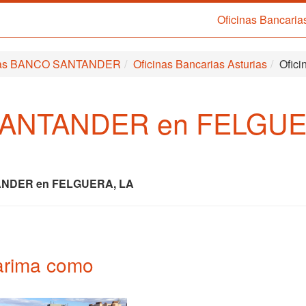
Oficinas Bancaria
arias BANCO SANTANDER
Oficinas Bancarias Asturias
Ofic
SANTANDER en FELGUE
NDER en FELGUERA, LA
 tarima como