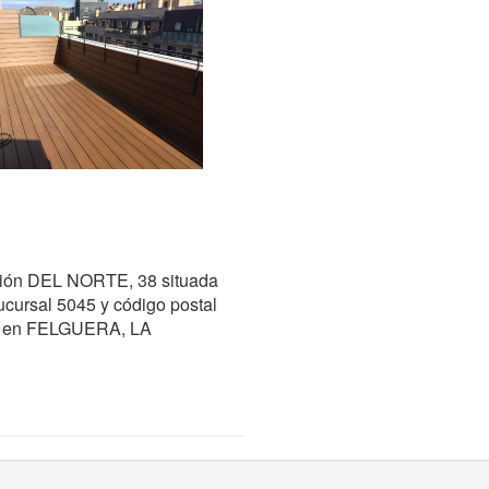
cción DEL NORTE, 38 situada
cursal 5045 y código postal
R en FELGUERA, LA