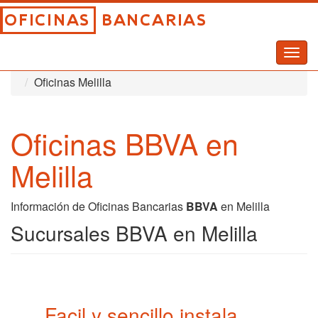
Togg
Inicio
Oficinas Bancarias
Oficinas Bancarias BBVA
navig
Oficinas Melilla
Oficinas BBVA en
Melilla
Información de Oficinas Bancarias
BBVA
en Melilla
Sucursales BBVA en Melilla
Facil y sencillo instala